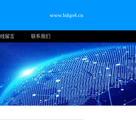
www.bdqn4.cn
线留言
联系我们