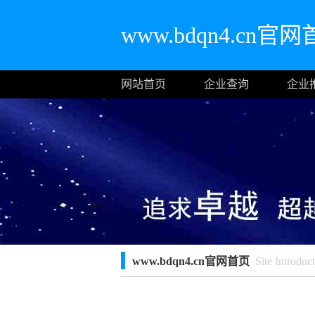
www.bdqn4.cn官
网站首页
企业查询
企业
www.bdqn4.cn官网首页
Site Introduc