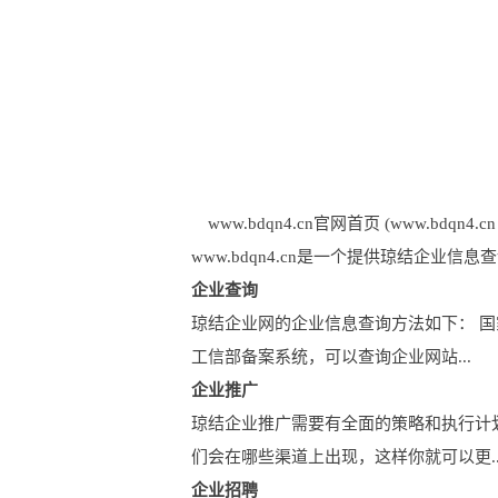
www.bdqn4.cn官网首页 (www.bdqn4.cn 
www.bdqn4.cn是一个提供琼结企
企业查询
琼结企业网的企业信息查询方法如下： 
工信部备案系统，可以查询企业网站...
企业推广
琼结企业推广需要有全面的策略和执行计
们会在哪些渠道上出现，这样你就可以更..
企业招聘