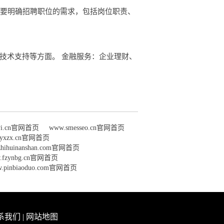
，要明确招聘职位的需求，包括岗位职责、
技术支持等方面。 金融服务：企业理财、
oyi.cn官网首页
www.smesseo.cn官网首页
pyxzx.cn官网首页
zhihuinanshan.com官网首页
.fzynbg.cn官网首页
.pinbiaoduo.com官网首页
系我们
|
网站地图